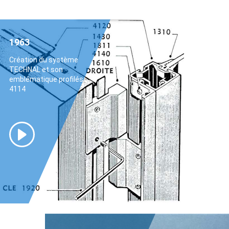
1963
Création du système
TECHNAL et son
emblématique profilés
4114